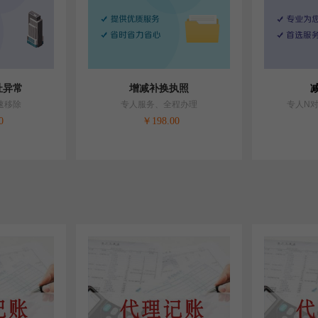
址异常
增减补换执照
速移除
专人服务、全程办理
专人N
0
￥
198.00