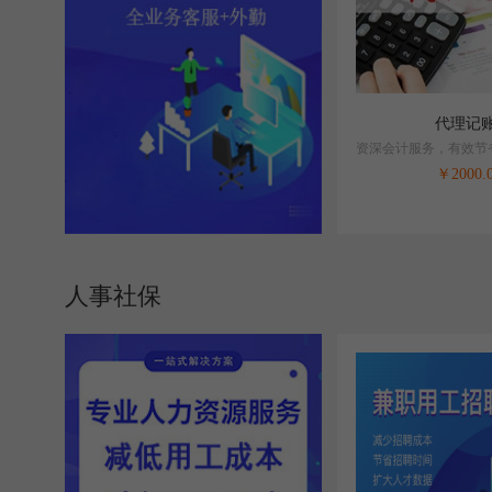
代理记
资深会计服务，有效节
对1沟通服
￥
2000.
人事社保