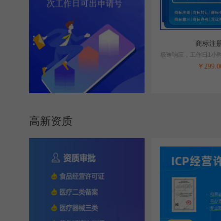
商标注
极速响应，工作日1小
作日下申请
￥
299.0
高新资质