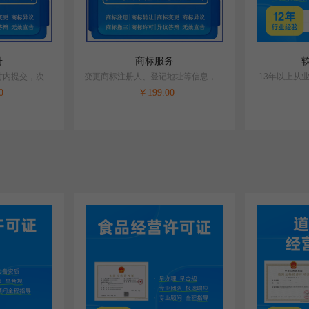
册
商标服务
时内提交，次工
变更商标注册人、登记地址等信息，须
13年以上从
号
向商标局申请变更
0
￥
199.00