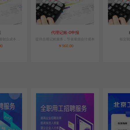
账
代理记账-0申报
省创业成本，N
提供合规记账服务，节省雇佣会计成本
核定税
务
00
￥
960.00