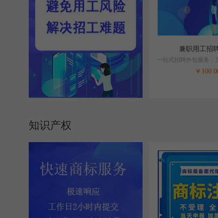
兼职用工招
一站式招聘外包服务，
成本。
￥
100.0
知识产权